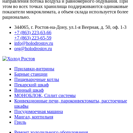
направления потока воздуха и равномерного обдувания. При
этом во всех точках хранилища поддерживаются одинаковые
показатели микроклимата, а объем склада используется более
рационально.
344065, г. Ростов-на-Дону, ул.1-я Веерная, д. 50, оф. 1-3
+7 (863) 223-63-66
+7 (863) 223-65-59
info@holodrostov.ru
org@holodrostov.ru
Прилавки-витрины
Барные станции
Пищеварочные котлы
Пекарский шкаф
Винный шкаф
МОНОБЛОК, Сплит системы
Конвекционные печи, пароконвектоматы, расстоечные
шкафы
Посудомоечная машина
Мангал, коптильня
Гриль
Ремонт холодильного оборудования