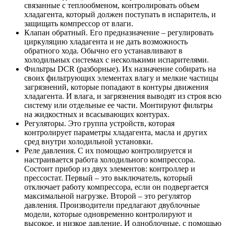
связанные с теплообменом, контролировать объем
хладагента, который должен поступать в испаритель, и
защищать компрессор от влаги.
Клапан обратный. Его предназначение – регулировать
циркуляцию хладагента и не дать возможность
обратного хода. Обычно его устанавливают в
холодильных системах с несколькими испарителями.
Фильтры DCR (разборные). Их назначение собирать на
своих фильтрующих элементах влагу и мелкие частицы
загрязнений, которые попадают в контуры движения
хладагента. И влага, и загрязнения выводят из строя всю
систему или отдельные ее части. Монтируют фильтры
на жидкостных и всасывающих контурах.
Регуляторы. Это группа устройств, которая
контролирует параметры хладагента, масла и других
сред внутри холодильной установки.
Реле давления. С их помощью контролируется и
настраивается работа холодильного компрессора.
Состоит прибор из двух элементов: контроллер и
прессостат. Первый – это выключатель, который
отключает работу компрессора, если он подвергается
максимальной нагрузке. Второй – это регулятор
давления. Производители предлагают двублочные
модели, которые одновременно контролируют и
высокое, и низкое давление. И одноблочные, с помощью