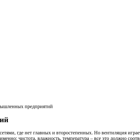
мышленных предприятий
тий
ями, где нет главных и второстепенных. Но вентиляция играет
менно: чистота, влажность, температура – все это должно соо