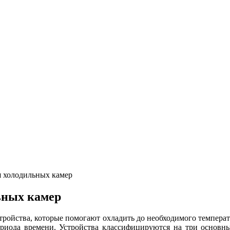
я холодильных камер
ьных камер
ройства, которые помогают охладить до необходимого темпера
ериода времени. Устройства классифицируются на три основны