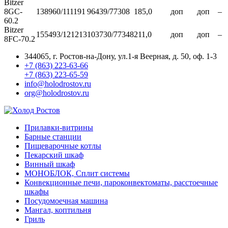
Bitzer
8GC-
138960/111191
96439/77308
185,0
доп
доп
–
60.2
Bitzer
155493/121213
103730/77348
211,0
доп
доп
–
8FC-70.2
344065, г. Ростов-на-Дону, ул.1-я Веерная, д. 50, оф. 1-3
+7 (863) 223-63-66
+7 (863) 223-65-59
info@holodrostov.ru
org@holodrostov.ru
Прилавки-витрины
Барные станции
Пищеварочные котлы
Пекарский шкаф
Винный шкаф
МОНОБЛОК, Сплит системы
Конвекционные печи, пароконвектоматы, расстоечные
шкафы
Посудомоечная машина
Мангал, коптильня
Гриль