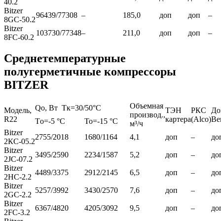
40.2
Bitzer
96439/77308
–
185,0
доп
доп
–
8GC-50.2
Bitzer
103730/77348
–
211,0
доп
доп
–
8FC-60.2
Среднетемпературные
полугерметичные компрессоры
BITZER
Объемная
Qo, Вт Tк=30/50°C
Модель,
ТЭН
РКС
До
производ.,
R22
картера
(Alco)
Ве
Тo=-5 °C
То=-15 °C
м³/ч
Bitzer
2755/2018
1680/1164
4,1
доп
–
до
2КС-05.2
Bitzer
3495/2590
2234/1587
5,2
доп
–
до
2JC-07.2
Bitzer
4489/3375
2912/2145
6,5
доп
–
до
2HC-2.2
Bitzer
5257/3992
3430/2570
7,6
доп
–
до
2GC-2.2
Bitzer
6367/4820
4205/3092
9,5
доп
–
до
2FC-3.2