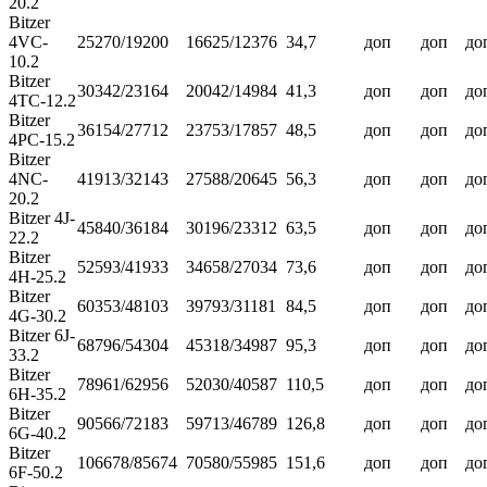
20.2
Bitzer
4VC-
25270/19200
16625/12376
34,7
доп
доп
до
10.2
Bitzer
30342/23164
20042/14984
41,3
доп
доп
до
4TC-12.2
Bitzer
36154/27712
23753/17857
48,5
доп
доп
до
4PC-15.2
Bitzer
4NC-
41913/32143
27588/20645
56,3
доп
доп
до
20.2
Bitzer 4J-
45840/36184
30196/23312
63,5
доп
доп
до
22.2
Bitzer
52593/41933
34658/27034
73,6
доп
доп
до
4H-25.2
Bitzer
60353/48103
39793/31181
84,5
доп
доп
до
4G-30.2
Bitzer 6J-
68796/54304
45318/34987
95,3
доп
доп
до
33.2
Bitzer
78961/62956
52030/40587
110,5
доп
доп
до
6H-35.2
Bitzer
90566/72183
59713/46789
126,8
доп
доп
до
6G-40.2
Bitzer
106678/85674
70580/55985
151,6
доп
доп
до
6F-50.2