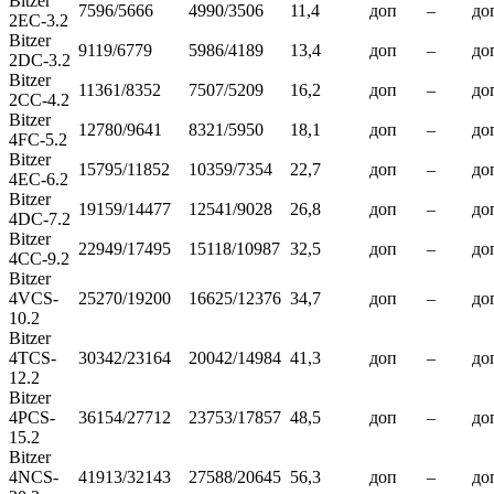
Bitzer
7596/5666
4990/3506
11,4
доп
–
до
2EC-3.2
Bitzer
9119/6779
5986/4189
13,4
доп
–
до
2DC-3.2
Bitzer
11361/8352
7507/5209
16,2
доп
–
до
2CC-4.2
Bitzer
12780/9641
8321/5950
18,1
доп
–
до
4FC-5.2
Bitzer
15795/11852
10359/7354
22,7
доп
–
до
4EC-6.2
Bitzer
19159/14477
12541/9028
26,8
доп
–
до
4DC-7.2
Bitzer
22949/17495
15118/10987
32,5
доп
–
до
4CC-9.2
Bitzer
4VCS-
25270/19200
16625/12376
34,7
доп
–
до
10.2
Bitzer
4TCS-
30342/23164
20042/14984
41,3
доп
–
до
12.2
Bitzer
4PCS-
36154/27712
23753/17857
48,5
доп
–
до
15.2
Bitzer
4NCS-
41913/32143
27588/20645
56,3
доп
–
до