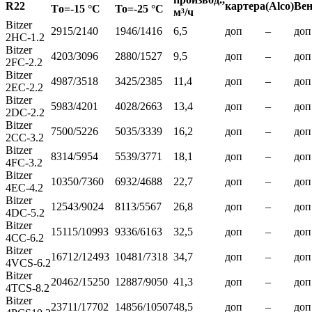
R22
картера
(Alco)
Ве
Тo=-15 °C
То=-25 °C
м³/ч
Bitzer
2915/2140
1946/1416
6,5
доп
–
доп
2HC-1.2
Bitzer
4203/3096
2880/1527
9,5
доп
–
доп
2FC-2.2
Bitzer
4987/3518
3425/2385
11,4
доп
–
доп
2EC-2.2
Bitzer
5983/4201
4028/2663
13,4
доп
–
доп
2DC-2.2
Bitzer
7500/5226
5035/3339
16,2
доп
–
доп
2CC-3.2
Bitzer
8314/5954
5539/3771
18,1
доп
–
доп
4FC-3.2
Bitzer
10350/7360
6932/4688
22,7
доп
–
доп
4EC-4.2
Bitzer
12543/9024
8113/5567
26,8
доп
–
доп
4DC-5.2
Bitzer
15115/10993
9336/6163
32,5
доп
–
доп
4CC-6.2
Bitzer
16712/12493
10481/7318
34,7
доп
–
доп
4VCS-6.2
Bitzer
20462/15250
12887/9050
41,3
доп
–
доп
4TCS-8.2
Bitzer
23711/17702
14856/10507
48,5
доп
–
доп