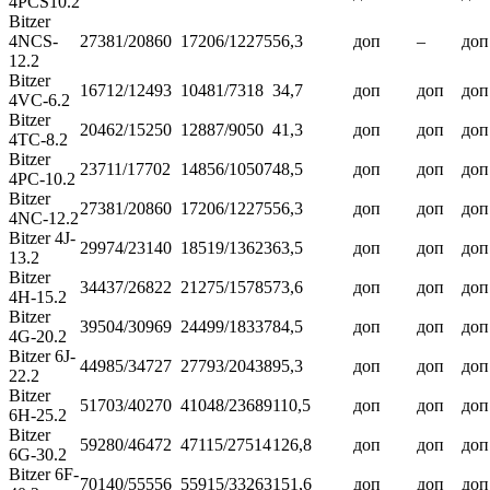
4PCS10.2
Bitzer
4NCS-
27381/20860
17206/12275
56,3
доп
–
доп
12.2
Bitzer
16712/12493
10481/7318
34,7
доп
доп
доп
4VC-6.2
Bitzer
20462/15250
12887/9050
41,3
доп
доп
доп
4TC-8.2
Bitzer
23711/17702
14856/10507
48,5
доп
доп
доп
4PC-10.2
Bitzer
27381/20860
17206/12275
56,3
доп
доп
доп
4NC-12.2
Bitzer 4J-
29974/23140
18519/13623
63,5
доп
доп
доп
13.2
Bitzer
34437/26822
21275/15785
73,6
доп
доп
доп
4H-15.2
Bitzer
39504/30969
24499/18337
84,5
доп
доп
доп
4G-20.2
Bitzer 6J-
44985/34727
27793/20438
95,3
доп
доп
доп
22.2
Bitzer
51703/40270
41048/23689
110,5
доп
доп
доп
6H-25.2
Bitzer
59280/46472
47115/27514
126,8
доп
доп
доп
6G-30.2
Bitzer 6F-
70140/55556
55915/33263
151,6
доп
доп
доп