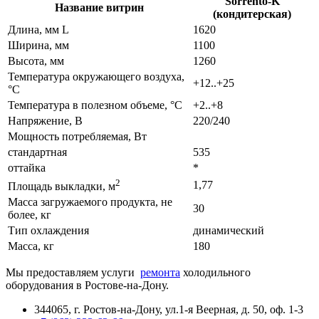
Sorrento-K
Название витрин
(кондитерская)
Длина, мм L
1620
Ширина, мм
1100
Высота, мм
1260
Температура окружающего воздуха,
+12..+25
°С
Температура в полезном объеме, °С
+2..+8
Напряжение, В
220/240
Мощность потребляемая, Вт
стандартная
535
оттайка
*
2
1,77
Площадь выкладки, м
Масса загружаемого продукта, не
30
более, кг
Тип охлаждения
динамический
Масса, кг
180
Мы предоставляем услуги
ремонта
холодильного
оборудования в Ростове-на-Дону.
344065, г. Ростов-на-Дону, ул.1-я Веерная, д. 50, оф. 1-3