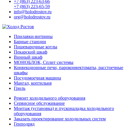
+7 (863) 223-63-66
+7 (863) 223-65-59
info@holodrostov.ru
org@holodrostov.ru
Прилавки-витрины
Барные станции
Пищеварочные котлы
Пекарский шкаф
Винный шкаф
МОНОБЛОК, Сплит системы
Конвекционные печи, пароконвектоматы, расстоечные
шкафы
Посудомоечная машина
Мангал, коптильня
Гриль
Ремонт холодильного оборудования
Сервисное обслуживание
Монтаж (установка) и пусконаладка холодильного
оборудования
Заказать проектирование холодильных систем
Генподряд