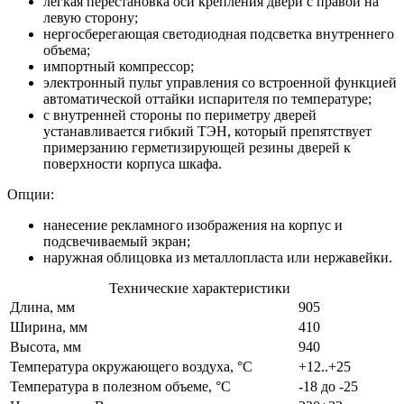
легкая перестановка оси крепления двери с правой на
левую сторону;
нергосберегающая светодиодная подсветка внутреннего
объема;
импортный компрессор;
электронный пульт управления со встроенной функцией
автоматической оттайки испарителя по температуре;
с внутренней стороны по периметру дверей
устанавливается гибкий ТЭН, который препятствует
примерзанию герметизирующей резины дверей к
поверхности корпуса шкафа.
Опции:
нанесение рекламного изображения на корпус и
подсвечиваемый экран;
наружная облицовка из металлопласта или нержавейки.
Технические характеристики
Длина, мм
905
Ширина, мм
410
Высота, мм
940
Температура окружающего воздуха, °С
+12..+25
Температура в полезном объеме, °С
-18 до -25