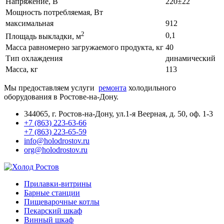
Напряжение, В
220±22
Мощность потребляемая, Вт
максимальная
912
2
0,1
Площадь выкладки, м
Масса равномерно загружаемого продукта, кг
40
Тип охлаждения
динамический
Масса, кг
113
Мы предоставляем услуги
ремонта
холодильного
оборудования в Ростове-на-Дону.
344065, г. Ростов-на-Дону, ул.1-я Веерная, д. 50, оф. 1-3
+7 (863) 223-63-66
+7 (863) 223-65-59
info@holodrostov.ru
org@holodrostov.ru
Прилавки-витрины
Барные станции
Пищеварочные котлы
Пекарский шкаф
Винный шкаф