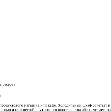
 пресерва
а
 продуктового магазина или кафе. Холодильный шкаф сочетает 
верью и подсветкой внутреннего пространства обеспечивает от