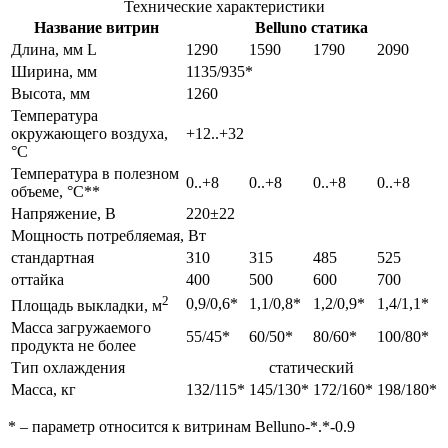
Технические характеристики
Название витрин
Belluno статика
Длина, мм L
1290
1590
1790
2090
Ширина, мм
1135/935*
Высота, мм
1260
Температура
окружающего воздуха,
+12..+32
°С
Температура в полезном
0..+8
0..+8
0..+8
0..+8
объеме, °С**
Напряжение, В
220±22
Мощность потребляемая, Вт
стандартная
310
315
485
525
оттайка
400
500
600
700
2
0,9/0,6*
1,1/0,8*
1,2/0,9*
1,4/1,1*
Площадь выкладки, м
Масса загружаемого
55/45*
60/50*
80/60*
100/80*
продукта не более
Тип охлаждения
статический
Масса, кг
132/115*
145/130*
172/160*
198/180*
* – параметр относится к витринам Belluno-*.*-0.9