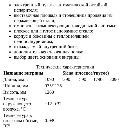
электронный пульт с автоматической оттайкой
испарителя;
выставочная площадь и столешница продавца из
нержавеющей стали;
импортные комплектующие холодильной системы;
плоское или гнутое панорамное стекло;
корпус и боковины с теплоизоляцией
пенополиуретаном;
охлаждаемый внутренний бокс;
дополнительная стеклянная полка;
выбор цвета основания витрины.
Технические характеристики
Название витрины
Siena (плоское/гнутое)
Длина, мм L
1090
1290
1590
1790
2090
Ширина, мм
935/1135
Высота, мм
1260
Температура
окружающего
+12..+32
воздуха, °С
Температура в
полезном объеме,
0..+8
°С*