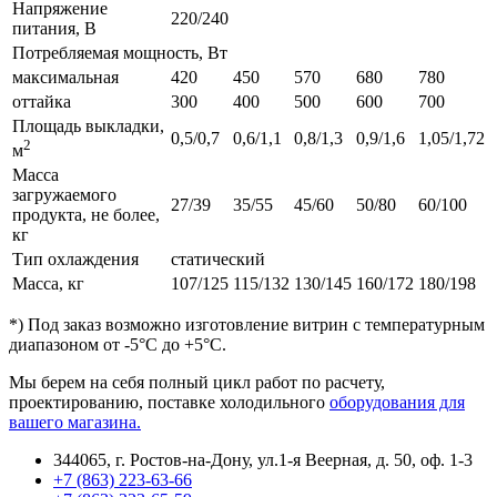
Напряжение
220/240
питания, В
Потребляемая мощность, Вт
максимальная
420
450
570
680
780
оттайка
300
400
500
600
700
Площадь выкладки,
0,5/0,7
0,6/1,1
0,8/1,3
0,9/1,6
1,05/1,72
2
м
Масса
загружаемого
27/39
35/55
45/60
50/80
60/100
продукта, не более,
кг
Тип охлаждения
статический
Масса, кг
107/125
115/132
130/145
160/172
180/198
*) Под заказ возможно изготовление витрин c температурным
диапазоном от -5°С до +5°С.
Мы берем на себя полный цикл работ по расчету,
проектированию, поставке холодильного
оборудования для
вашего магазина.
344065, г. Ростов-на-Дону, ул.1-я Веерная, д. 50, оф. 1-3
+7 (863) 223-63-66