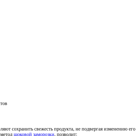
ктов
яют сохранить свежесть продукта, не подвергая изменению его
я метод
шоковой заморозки
, позволит: